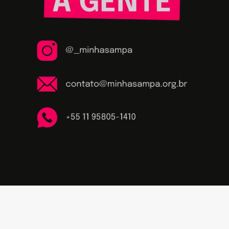
campanhas de mobilização local e pressão no 
poder público, além de ações em prol de 
maior transparência e apropriação cidadã da 
informação.